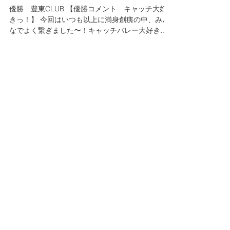
2025年2月16日
読了時間: 1分
大会結果
第77回練馬区民スポーツ大会一
般女子の部結果
優勝 豊東CLUB 【優勝コメント キャッチ大好
きっ！】 今回はいつも以上に満身創痍の中、みん
なでよく繋ぎました〜！キャッチバレー大好きな
メンバーが沢山集まるのを観れて嬉しかったです
♡ 次は豊東ＡＢで決勝であたれるようにがんばり
ます！最後に関係者の皆さん、安全な大会の運営
あ...