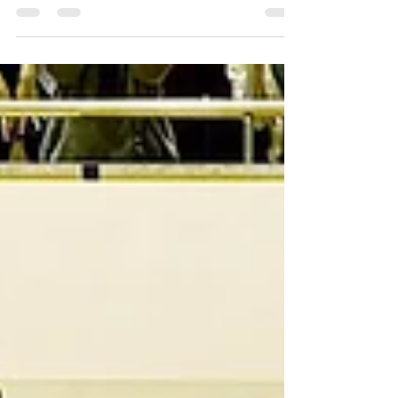
優勝 グローリーズ 【優勝コメント 小島 千尋】
とりあえず優勝奪還できて嬉しいです メンバー自
体試合で初めて全員が顔を合わせるという流れだ
ったため、初戦から3セットをおこないましたが、
助っ人を合わせ10人ギリギリという中で皆が怪我
をせず試合に出れた事が喜ぶべき事だと思い...