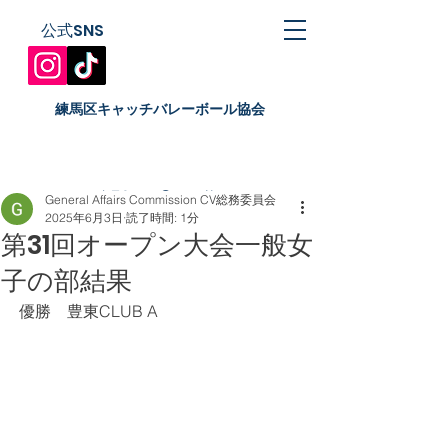
公式SNS
​練馬区キャッチバレーボール協会
catch70gac@gmail.com
General Affairs Commission CV総務委員会
2025年6月3日
読了時間: 1分
第31回オープン大会一般女
子の部結果
優勝　豊東CLUB A