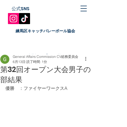
公式SNS
​練馬区キャッチバレーボール協会
catch70gac@gmail.com
General Affairs Commission CV総務委員会
6月13日
読了時間: 1分
第32回オープン大会男子の
部結果
優勝　：
ファイヤーワークスA