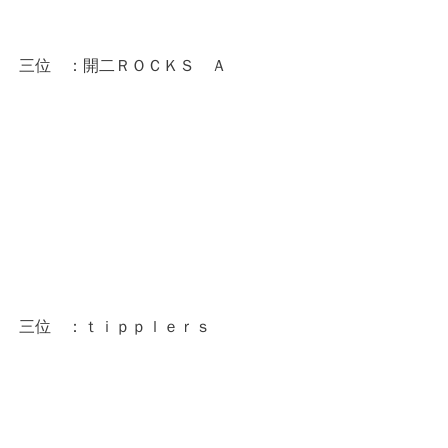
三位　：開二ＲＯＣＫＳ　Ａ
三位　：ｔｉｐｐｌｅｒｓ