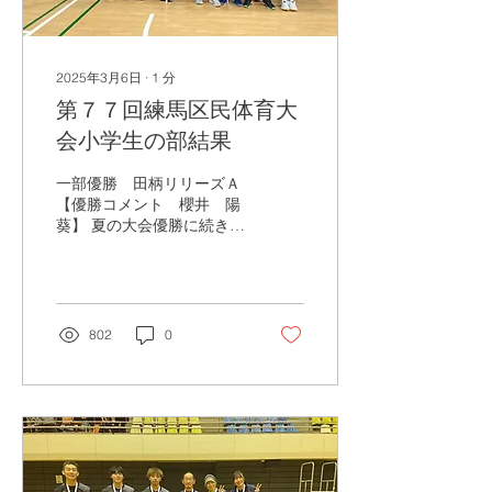
2025年3月6日
∙
1
分
第７７回練馬区民体育大
会小学生の部結果
一部優勝 田柄リリーズＡ
【優勝コメント 櫻井 陽
葵】 夏の大会優勝に続き春
の大会優勝本当に嬉しかっ
たです。私達はこの日のた
めに厳しい練習をしてきま
した。試合中、いつものプ
レーができない時もありま
802
0
したが、最後はチーム一丸
となって最高のプレーがで
きました。ご指導いただい
た監督...