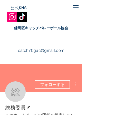
公式SNS
​練馬区キャッチバレーボール協会
catch70gac@gmail.com
その他
フォローする
総務委員
脚本
総務委員