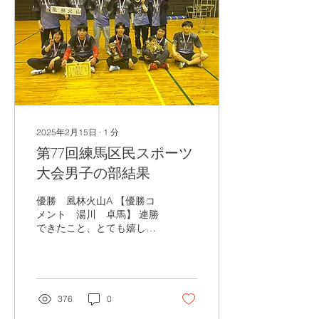
2025年2月15日
∙
1
分
第77回練馬区民スポーツ
大会男子の部結果
優勝 風林火山A 【優勝コ
メント 湯川 卓馬】 連勝
できたこと、とても嬉しく
思います。 今回、サーブレ
シーブに不安がありました
が、リベロがはまったかと
思います。 自分はキャッチ
バレーを始めてまだ5年し
376
0
か経っていないのでまだま