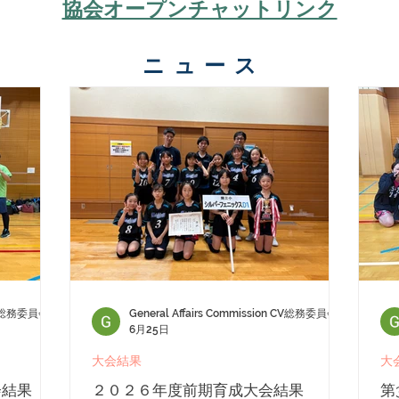
協会オープンチャットリンク
ニュース
 CV総務委員会
General Affairs Commission CV総務委員会
6月25日
大会結果
大
会結果
２０２６年度前期育成大会結果
第