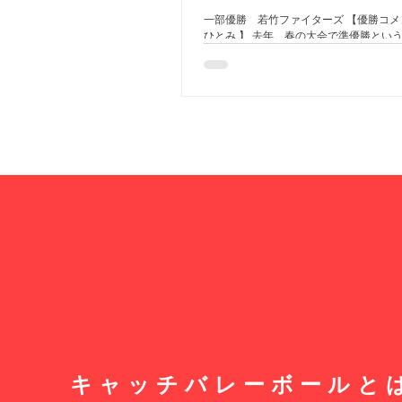
一部優勝 若竹ファイターズ 【優勝コメ
ひとみ 】 去年、春の大会で準優勝とい
てしまい、引退した6年生のくやしい思
習しました。試合中にきんちょうやプレ
じけそうになったチームメイトもいまし
声を出し合い協力して乗りこえることが
春の大会では他のチームも練習して強く
思いますが、それ以上に成長していると
や保護者の方にみてもらえるようにがん
す！ 一部準優勝 向山ナインスターズ 
ずしろＡ 一部三位 ホワイトコンドル 
一レインボーズ 【優勝コメント 曽雌 聡
て優勝することができました！試合にな
しまい、普段はできているプレーができ
を取られてしまいましたが、気持ちを切
なで声をかけ合い、最後までボールをつ
ることができました。本当に嬉しかったで
も指導してくださる監督・コーチ、応援
保護者の方々、ありがとうございました。
勝 すずしろB 二部三位 シルバーフ
キャッチバレーボールと