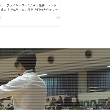
勝 ：ファイヤーワークスA 【優勝コメント 大
 琉人 】 約4年ぶりの優勝 今回の大会はファイヤ
ワークスにシード権は無く、いつもとは違って5試
行い長い戦いになりましたが、様々なチームと対戦
疲れより楽しい気持ちがありました。 今回チーム
離れてたムードメーカーの憲太くんが戻って来た事
チームの雰囲気がより一層明るくなり、緊張がほぐ
た事でいつも以上の力をみんなが発揮出来たと思い
す。 今回優勝出来たのは、エースのあらくんの練
の成果が1番だと思ってます。前回の大会から強く
いサーブを練習していて、それが凄く輝いたからだ
思います。 優勝後のお酒がいつも以上に美味しく
じました笑 会場でファイヤーワークスを応援して
ださった方ありがとうございました。 これからも
ァイヤーワークスをよろしくお願いします。 準優
：風林火山Ａ 三位 ：開二ＲＯＣＫＳ Ａ 三
 ：ｔｉｐｐｌｅｒｓ トーナメント表