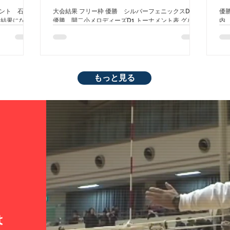
ント 石井
大会結果 フリー枠 優勝 シルバーフェニックスD1 準
優
う結果になっ
優勝 開二小メロディーズD1 トーナメント表 グルー
内
いをむねに練
プC(チャレンジ枠) 優勝 練東トパーズD グループ
ー
ッシャーでく
D(チャレンジ枠) 優勝 サンフラベアーズ トーナメン
合
たが、全員で
ト表
し
できました。
を
なっていると
で
ころをコーチ
れ
もっと見る
ばりたいで
ま
一部三位 す
習
二部優勝 開
速
美 】 初め
と
ると緊張して
感
ず１セット目
く
り替え、みん
フ
ないで勝ち切
勝
す。 いつ
位
してくださる
 二部準優
は