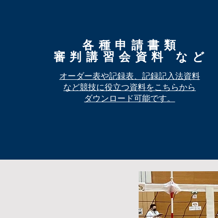
各種申請書類
審判講習会資料 など
オーダー表や記録表、記録記入法資料
など競技に役立つ資料を
​こちらから
ダウンロード可能です。